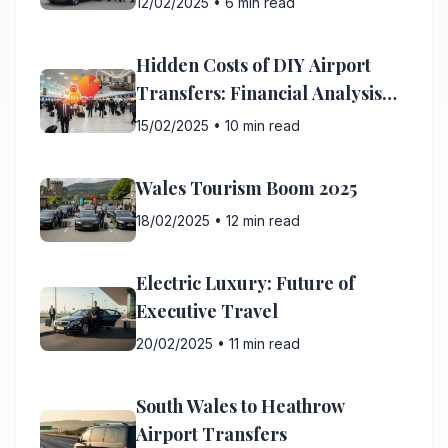
12/02/2025
•
6 min read
Hidden Costs of DIY Airport
Transfers: Financial Analysis
2025
15/02/2025
•
10 min read
Wales Tourism Boom 2025
18/02/2025
•
12 min read
Electric Luxury: Future of
Executive Travel
20/02/2025
•
11 min read
South Wales to Heathrow
Airport Transfers