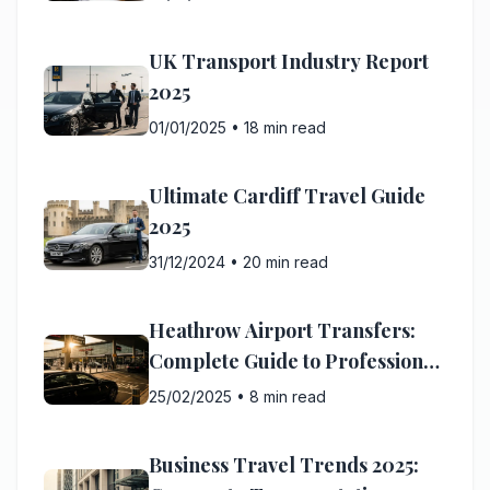
UK Transport Industry Report
2025
01/01/2025
•
18 min read
Ultimate Cardiff Travel Guide
2025
31/12/2024
•
20 min read
Heathrow Airport Transfers:
Complete Guide to Professional
Transfer Services
25/02/2025
•
8 min read
Business Travel Trends 2025: