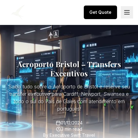
Get Quote
Aeroporto Bristol – Transfers
Executivos
Saiba tudo sobre o Aeroporto de Bristol e reserve seu
transfer executivo para Cardiff, Newport, Swansea e
todo o sul do País de Gales com atendimento em
português!
01/12/2024
3 min read
By
Executive Swift Travel