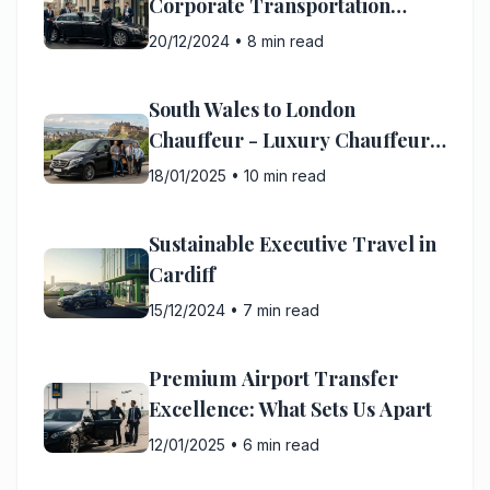
Corporate Transportation
Evolution
20/12/2024
•
8 min read
South Wales to London
Chauffeur - Luxury Chauffeur
Service Guide
18/01/2025
•
10 min read
Sustainable Executive Travel in
Cardiff
15/12/2024
•
7 min read
Premium Airport Transfer
Excellence: What Sets Us Apart
12/01/2025
•
6 min read