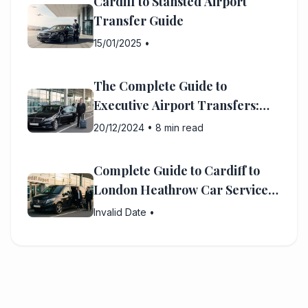
Cardiff to Stansted Airport
Transfer Guide
15/01/2025
•
The Complete Guide to
Executive Airport Transfers:
What You Need to Know
20/12/2024
•
8 min read
Complete Guide to Cardiff to
London Heathrow Car Service:
Everything You Need to Know
Invalid Date
•